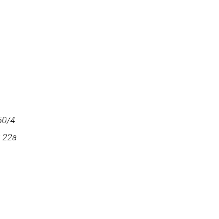
50/4
й 22а