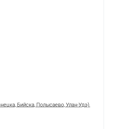
нецка, Бийска, Полысаево, Улан-Удэ).