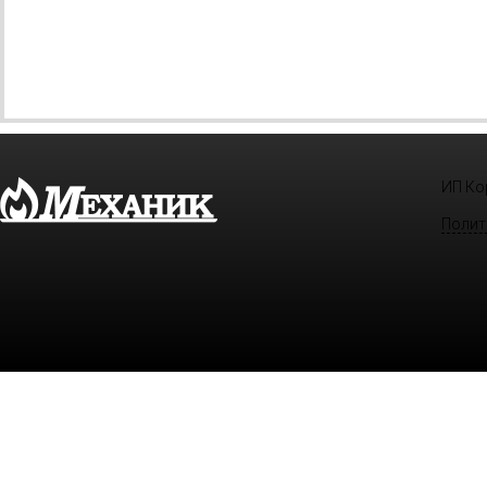
ИП Кор
Полит