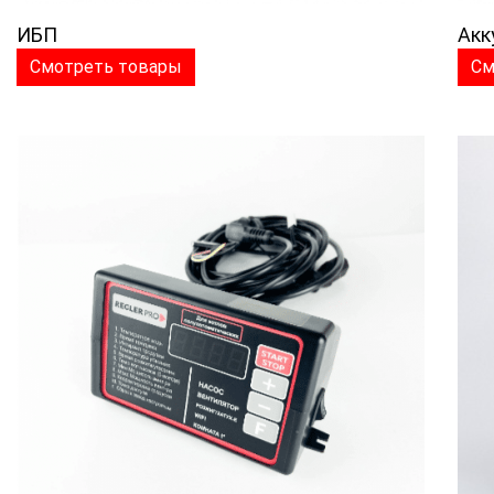
ИБП
Акк
Смотреть товары
См
>